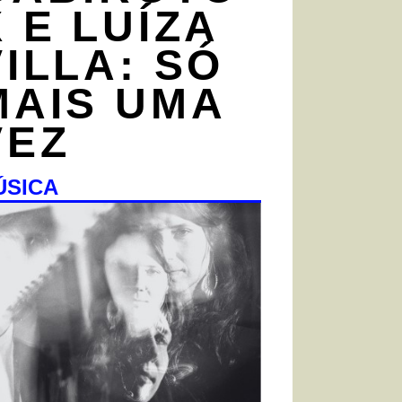
X E LUÍZA
VILLA: SÓ
MAIS UMA
VEZ
ÚSICA