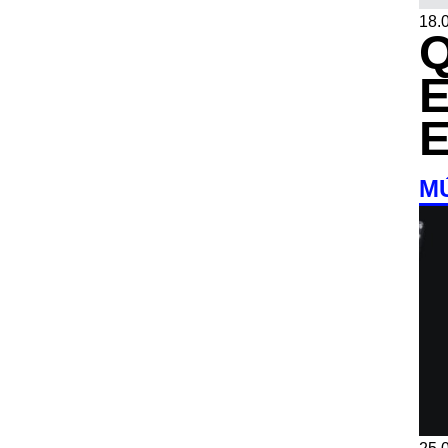
18.0
M