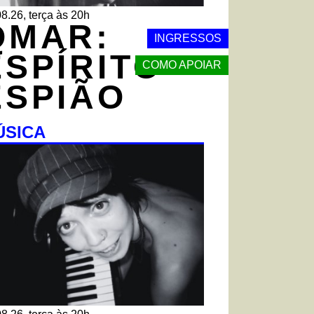
8.26, terça às 20h
QMAR:
INGRESSOS
ESPÍRITO
COMO APOIAR
ESPIÃO
ÚSICA