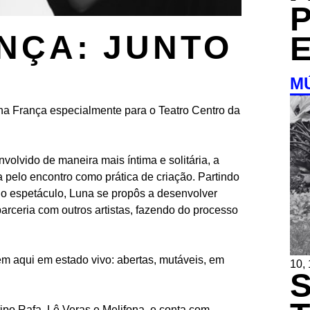
NÇA: JUNTO
M
na França especialmente para o Teatro Centro da
olvido de maneira mais íntima e solitária, a
a pelo encontro como prática de criação. Partindo
 o espetáculo, Luna se propôs a desenvolver
rceria com outros artistas, fazendo do processo
m aqui em estado vivo: abertas, mutáveis, em
10,
ipo Rafa, Lê Veras e Melifona, e conta com