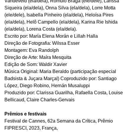
Vandeveld (ela/dela), Rômulo Braga (ele/dele), Larissa
Siqueira (ela/dela), Onna Silva (ela/dela), Lorre Motta
(ele/dele), Isabella Pinheiro (ela/dela), Heloísa Pires
(ela/dela), Helô Campello (ela/dela), Karina Rie Ishida
(ela/dela), Lorena Costa (ela/dela).
Escrito por: María Elena Morán e Lillah Halla
Direção de Fotografia: Wilssa Esser
Montagem: Eva Randolph
Direção de Arte: Maíra Mesquita
Edição de Som: Waldir Xavier
Música Original: Maria Beraldo (participação especial
Badsista & Juçara Marçal) Coproduzido por: Santiago
López, Diego Robino, Hernán Musaluppi
Produzido por: Clarissa Guarilha, Rafaella Costa, Louise
Bellicaud, Claire Charles-Gervais
Prêmios e festivais
Festival de Cannes, 62a Semana da Crítica, Prêmio
FIPRESCI, 2023, França,