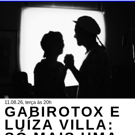
11.08.26, terça às 20h
GABIROTOX E
LUÍZA VILLA: