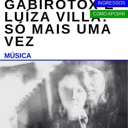
GABIROTOX E
INGRESSOS
LUÍZA VILLA:
COMO APOIAR
SÓ MAIS UMA
VEZ
MÚSICA